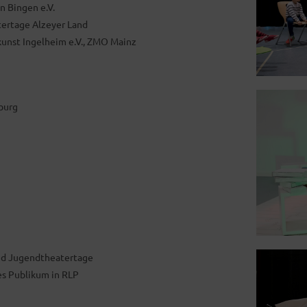
n Bingen e.V.
ertage Alzeyer Land
kunst Ingelheim e.V., ZMO Mainz
burg
und Jugendtheatertage
es Publikum in RLP