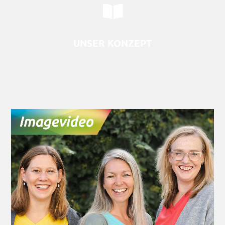
Erfahren Sie mehr über unser Konzept.
UNSER KONZEPT
ÜBER UNS
Wer verbirgt sich hinter "TheaterRaumMainz"?
Wir stellen uns vor.