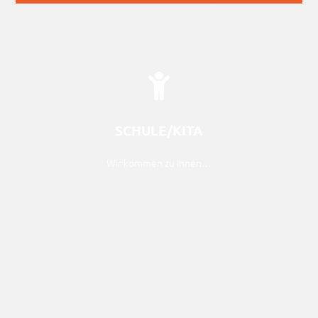
…in Ihre Schule/Kita.
SCHULE/KITA
Wir kommen zu Ihnen…