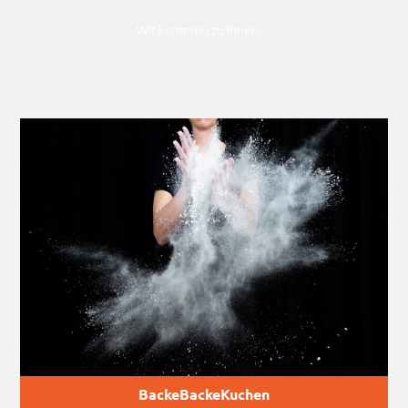
Wir kommen zu Ihnen…
BackeBackeKuchen
Ein poetisches Theatererlebnis für die ganze Familie
BackeBackeKuchen