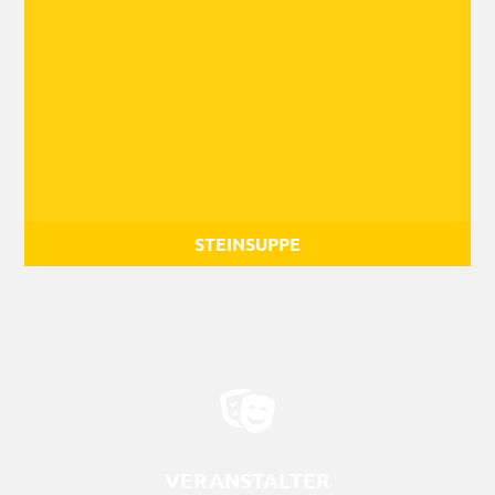
Steinsuppe
Mobile Theateraktion nach dem Bilderbuch von Anaïs
Vaugelade für Kinder und Familien.
STEINSUPPE
…ins Theater.
VERANSTALTER