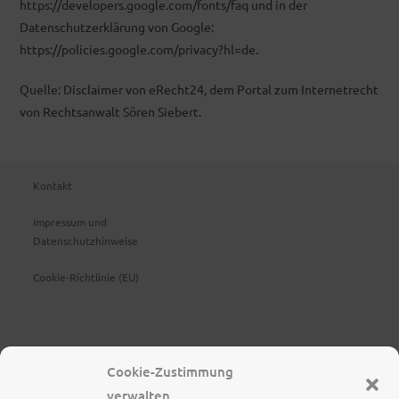
https://developers.google.com/fonts/faq und in der
Datenschutzerklärung von Google:
https://policies.google.com/privacy?hl=de.
Quelle: Disclaimer von eRecht24, dem Portal zum Internetrecht
von Rechtsanwalt Sören Siebert.
Kontakt
Impressum und
Datenschutzhinweise
Cookie-Richtlinie (EU)
Cookie-Zustimmung
verwalten