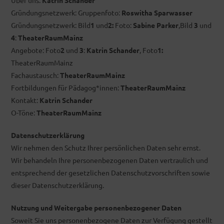
Über uns:
Katrin Schander
Gründungsnetzwerk: Gruppenfoto:
Roswitha Sparwasser
Gründungsnetzwerk: Bild
1
und
2:
Foto:
Sabine Parker
,Bild
3
und
4
:
TheaterRaumMainz
Angebote: Foto
2
und
3
:
Katrin Schander
, Foto
1:
TheaterRaumMainz
Fachaustausch:
TheaterRaumMainz
Fortbildungen für Pädagog*innen:
TheaterRaumMainz
Kontakt:
Katrin Schander
O-Töne:
TheaterRaumMainz
Datenschutzerklärung
Wir nehmen den Schutz Ihrer persönlichen Daten sehr ernst.
Wir behandeln Ihre personenbezogenen Daten vertraulich und
entsprechend der gesetzlichen Datenschutzvorschriften sowie
dieser Datenschutzerklärung.
Nutzung und Weitergabe personenbezogener Daten
Soweit Sie uns personenbezogene Daten zur Verfügung gestellt